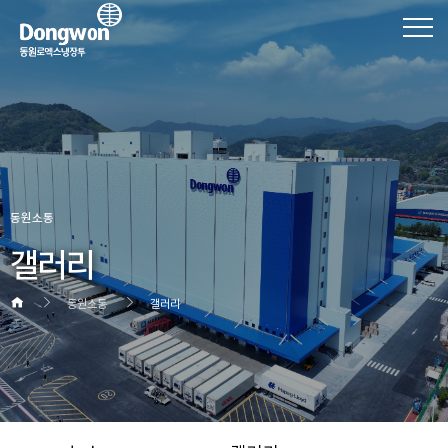
동원소통
갤러리
동원소통
갤러리
헤더설정